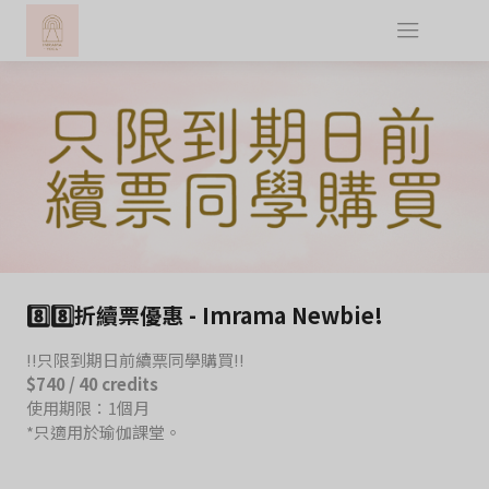
8️⃣8️⃣折續票優惠 - Imrama Newbie!
‼️只限到期日前續票同學購買‼️
$740 / 40 credits
使用期限：1個月
*只適用於瑜伽課堂。