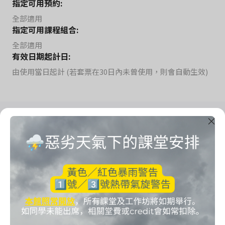
指定可用預約:
全部適用
指定可用課程組合:
全部適用
有效日期起計日:
由使用當日起計 (若套票在30日內未曾使用，則會自動生效)
Imrama Yoga Studio
把心思留給自己
Start your imrama here.
聯絡方法
電話: 65125032
電郵: imramastudio@gmail.com
地址: 九龍灣宏開道19號健力工業大廈8樓814室