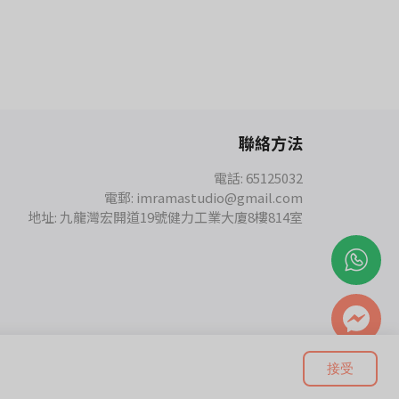
聯絡方法
電話: 65125032
電郵: imramastudio@gmail.com
地址: 九龍灣宏開道19號健力工業大廈8樓814室
接受