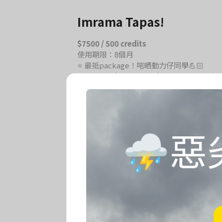
Imrama Tapas!
$7500 / 500 credits
使用期限：8個月
⭐️ 最抵package！啱晒勤力仔同學💪🏻
⭐️更可以二人share，每人250 credits
*只適用於瑜伽課堂。
500 Credit(s)
注意
244日有效期
$7500