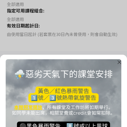
全部適用
指定可用課程組合:
全部適用
有效日期起計日:
由使用當日起計 (若套票在30日內未曾使用，則會自動生效)
Imrama Yoga Studio
把心思留給自己
Start your imrama here.
聯絡方法
電話: 65125032
電郵: imramastudio@gmail.com
地址: 九龍灣宏開道19號健力工業大廈8樓814室