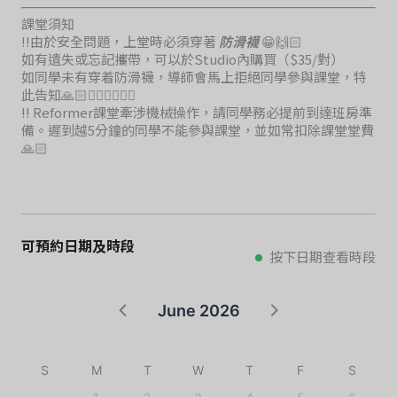
課堂須知
‼️由於安全問題，上堂時必須穿著
防滑襪
😁🙌🏻
如有遺失或忘記攜帶，可以於Studio內購買（$35/對）
如同學未有穿着防滑襪，導師會馬上拒絕同學參與課堂，特
此告知🙏🏻🙇🏻‍♀️🙇🏻‍♀️
‼️ Reformer課堂牽涉機械操作，請同學務必提前到達班房準
備。遲到越5分鐘的同學不能參與課堂，並如常扣除課堂堂費
🙏🏻
可預約日期及時段
按下日期查看時段
June 2026
S
M
T
W
T
F
S