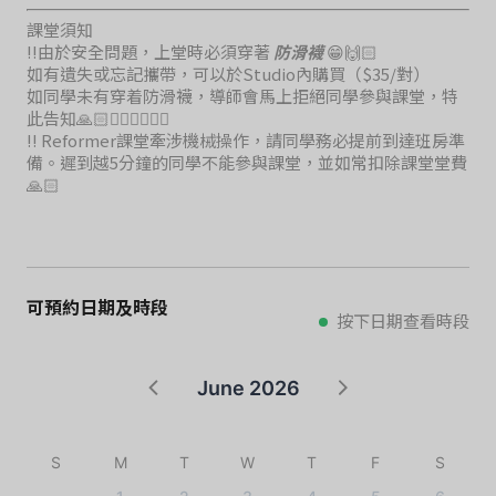
課堂須知
‼️由於安全問題，上堂時必須穿著
防滑襪
😁🙌🏻
如有遺失或忘記攜帶，可以於Studio內購買（$35/對）
如同學未有穿着防滑襪，導師會馬上拒絕同學參與課堂，特
此告知🙏🏻🙇🏻‍♀️🙇🏻‍♀️
‼️ Reformer課堂牽涉機械操作，請同學務必提前到達班房準
備。遲到越5分鐘的同學不能參與課堂，並如常扣除課堂堂費
🙏🏻
可預約日期及時段
按下日期查看時段
June 2026
S
M
T
W
T
F
S