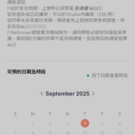
課堂須知
‼️由於安全問題，上堂時必須穿著
防滑襪
😁🙌🏻
如有遺失或忘記攜帶，可以於Studio內購買（$35/對）
如同學未有穿着防滑襪，導師會馬上拒絕同學參與課堂，特
此告知🙏🏻🙇🏻‍♀️🙇🏻‍♀️
‼️ Reformer課堂牽涉機械操作，請同學務必提前到達班房準
備。遲到越5分鐘的同學不能參與課堂，並如常扣除課堂堂費
🙏🏻
可預約日期及時段
按下日期查看時段
September 2025
S
M
T
W
T
F
S
1
2
3
4
5
6
7
8
9
10
11
12
13