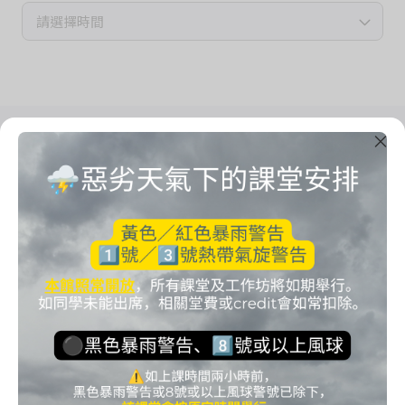
請選擇時間
Imrama Yoga Studio
把心思留給自己
Start your imrama here.
聯絡方法
電話: 65125032
電郵: imramastudio@gmail.com
地址: 九龍灣宏開道19號健力工業大廈8樓814室