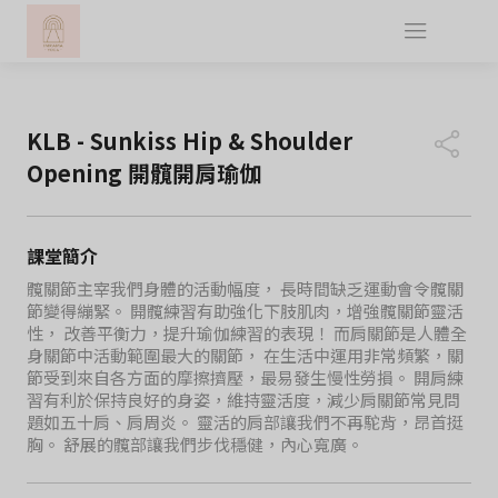
KLB - Sunkiss Hip & Shoulder
Opening 開髖開肩瑜伽
課堂簡介
髖關節主宰我們身體的活動幅度， 長時間缺乏運動會令髖關
節變得繃緊。 開髖練習有助強化下肢肌肉，增強髖關節靈活
性， 改善平衡力，提升瑜伽練習的表現！ 而肩關節是人體全
身關節中活動範圍最大的關節， 在生活中運用非常頻繁，關
節受到來自各方面的摩擦擠壓，最易發生慢性勞損。 開肩練
習有利於保持良好的身姿，維持靈活度，減少肩關節常見問
題如五十肩、肩周炎。 靈活的肩部讓我們不再駝背，昂首挺
胸。 舒展的髖部讓我們步伐穩健，內心寬廣。