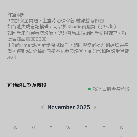
課堂須知
‼️由於安全問題，上堂時必須穿著
防滑襪
😁🙌🏻
如有遺失或忘記攜帶，可以於Studio內購買（$35/對）
如同學未有穿着防滑襪，導師會馬上拒絕同學參與課堂，特
此告知🙏🏻🙇🏻‍♀️🙇🏻‍♀️
‼️ Reformer課堂牽涉機械操作，請同學務必提前到達班房準
備。遲到越5分鐘的同學不能參與課堂，並如常扣除課堂堂費
🙏🏻
可預約日期及時段
按下日期查看時段
November 2025
S
M
T
W
T
F
S