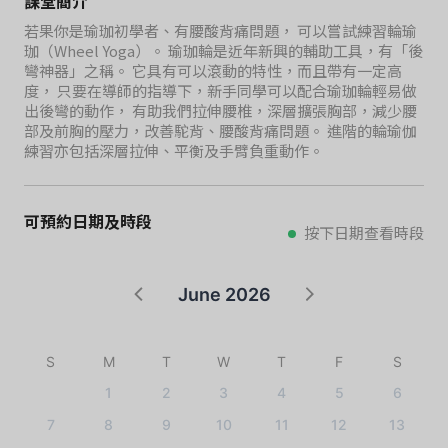
課堂簡介
若果你是瑜珈初學者、有腰酸背痛問題， 可以嘗試練習輪瑜
珈（Wheel Yoga）。 瑜珈輪是近年新興的輔助工具，有「後
彎神器」之稱。 它具有可以滾動的特性，而且帶有一定高
度， 只要在導師的指導下，新手同學可以配合瑜珈輪輕易做
出後彎的動作， 有助我們拉伸腰椎，深層擴張胸部，減少腰
部及前胸的壓力，改善駝背、腰酸背痛問題。 進階的輪瑜伽
練習亦包括深層拉伸、平衡及手臂負重動作。
可預約日期及時段
按下日期查看時段
June 2026
S
M
T
W
T
F
S
1
2
3
4
5
6
7
8
9
10
11
12
13